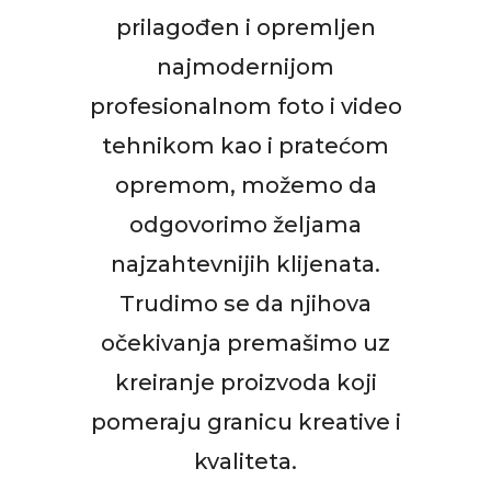
prilagođen i opremljen
najmodernijom
profesionalnom foto i video
tehnikom kao i pratećom
opremom, možemo da
odgovorimo željama
najzahtevnijih klijenata.
Trudimo se da njihova
očekivanja premašimo uz
kreiranje proizvoda koji
pomeraju granicu kreative i
kvaliteta.