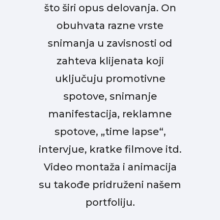
što širi opus delovanja. On
obuhvata razne vrste
snimanja u zavisnosti od
zahteva klijenata koji
uključuju promotivne
spotove, snimanje
manifestacija, reklamne
spotove, „time lapse“,
intervjue, kratke filmove itd.
Video montaža i animacija
su takođe pridruženi našem
portfoliju.