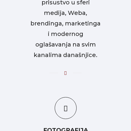
prisustvo u sferi
medija, Weba,
brendinga, marketinga
i modernog
oglašavanja na svim
kanalima današnjice.
FOTOGRAFIJA