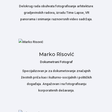
Delokrug rada obuhvata fotografisanje arhitekture,
gradjevinskih radova, izradu Time Lapse, VR
panorama i snimanje raznovrsnih video sadržaja.
Marko Risović
Dokumetrani Fotograf
Specijalizovan je za dokumetovanje značajnih
životnih priča kao i kulturno-socijalnih i političkih
događaja. Angažovan i na fotografisanju
korporativnih dešavanja.