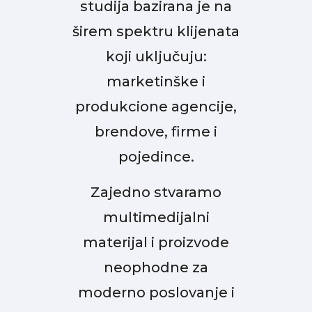
studija bazirana je na
širem spektru klijenata
koji uključuju:
marketinške i
produkcione agencije,
brendove, firme i
pojedince.
Zajedno stvaramo
multimedijalni
materijal i proizvode
neophodne za
moderno poslovanje i