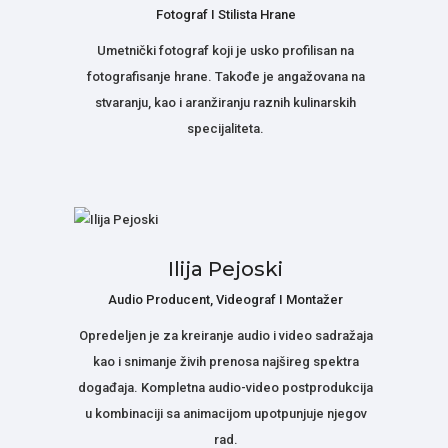
Fotograf I Stilista Hrane
Umetnički fotograf koji je usko profilisan na
fotografisanje hrane. Takođe je angažovana na
stvaranju, kao i aranžiranju raznih kulinarskih
specijaliteta.
Ilija Pejoski
Audio Producent, Videograf I Montažer
Opredeljen je za kreiranje audio i video sadražaja
kao i snimanje živih prenosa najšireg spektra
događaja. Kompletna audio-video postprodukcija
u kombinaciji sa animacijom upotpunjuje njegov
rad.