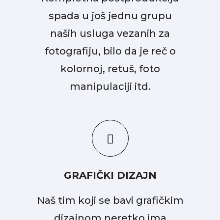
spada u još jednu grupu
naših usluga vezanih za
fotografiju, bilo da je reč o
kolornoj, retuš, foto
manipulaciji itd.
GRAFIČKI DIZAJN
Naš tim koji se bavi grafičkim
dizajnom neretko ima