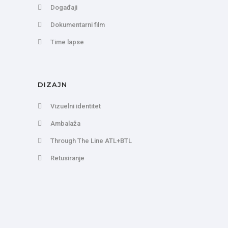
Događaji
Dokumentarni film
Time lapse
DIZAJN
Vizuelni identitet
Ambalaža
Through The Line ATL+BTL
Retusiranje