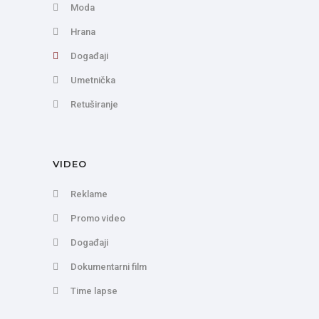
Moda
Hrana
Događaji
Umetnička
Retuširanje
VIDEO
Reklame
Promo video
Događaji
Dokumentarni film
Time lapse