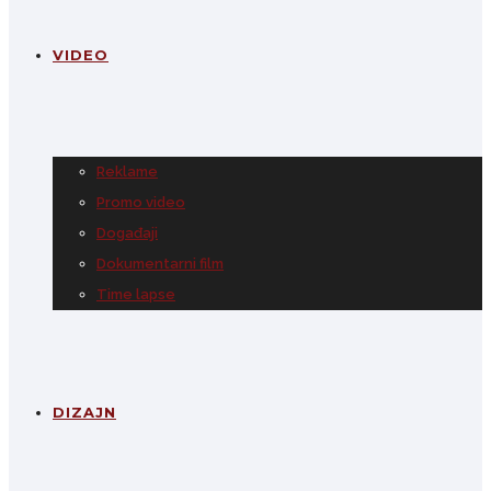
VIDEO
Reklame
Promo video
Događaji
Dokumentarni film
Time lapse
DIZAJN