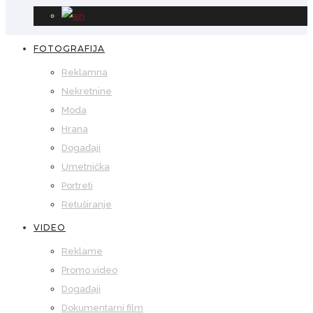
FOTOGRAFIJA
Reklamna
Nekretnine
Moda
Hrana
Događaji
Umetnička
Portreti
Retuširanje
VIDEO
Reklame
Promo video
Događaji
Dokumentarni film