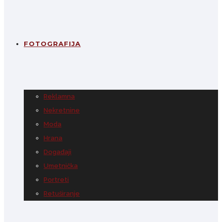
FOTOGRAFIJA
Reklamna
Nekretnine
Moda
Hrana
Događaji
Umetnička
Portreti
Retuširanje