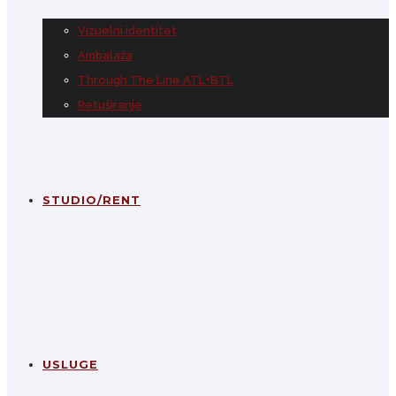
Vizuelni identitet
Ambalaža
Through The Line ATL+BTL
Retuširanje
STUDIO/RENT
USLUGE