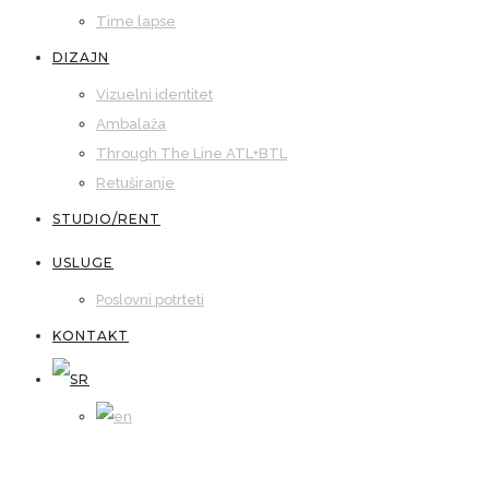
Time lapse
DIZAJN
Vizuelni identitet
Ambalaža
Through The Line ATL+BTL
Retuširanje
STUDIO/RENT
USLUGE
Poslovni potrteti
KONTAKT