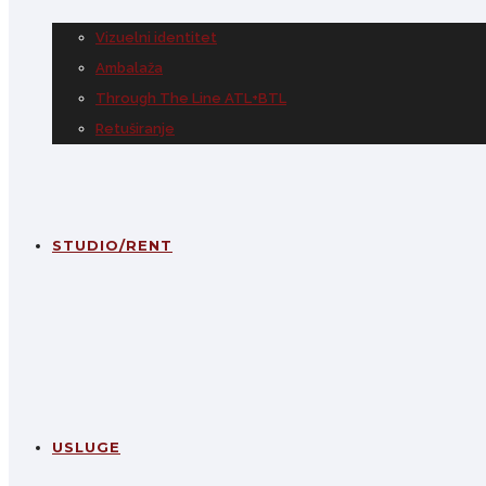
Vizuelni identitet
Ambalaža
Through The Line ATL+BTL
Retuširanje
STUDIO/RENT
USLUGE