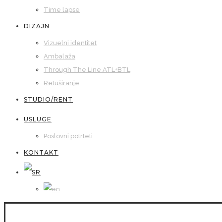
Time lapse
DIZAJN
Vizuelni identitet
Ambalaža
Through The Line ATL+BTL
Retuširanje
STUDIO/RENT
USLUGE
Poslovni potrteti
KONTAKT