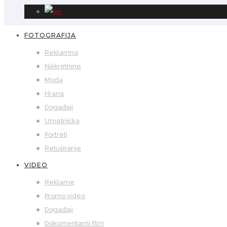
FOTOGRAFIJA
Reklamna
Nekretnine
Moda
Hrana
Događaji
Umetnička
Portreti
Retuširanje
VIDEO
Reklame
Promo video
Događaji
Dokumentarni film