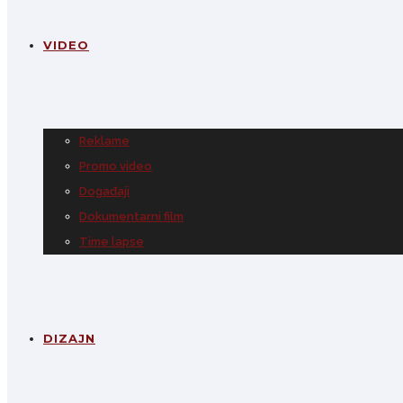
VIDEO
Reklame
Promo video
Događaji
Dokumentarni film
Time lapse
DIZAJN