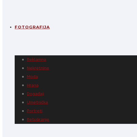
FOTOGRAFIJA
Reklamna
Nekretnine
Moda
Hrana
Događaji
Umetnička
Portreti
Retuširanje