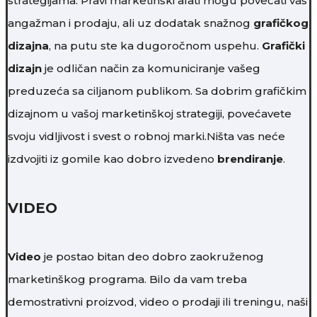
strategijama. Pravi marketinški alati mogu povećati vaš
angažman i prodaju, ali uz dodatak snažnog
grafičkog
dizajna
, na putu ste ka dugoročnom uspehu.
Grafički
dizajn
je odličan način za komuniciranje vašeg
preduzeća sa ciljanom publikom. Sa dobrim grafičkim
dizajnom u vašoj marketinškoj strategiji, povećavete
svoju vidljivost i svest o robnoj marki.Ništa vas neće
izdvojiti iz gomile kao dobro izvedeno
brendiranje
.
VIDEO
Video
je postao bitan deo dobro zaokruženog
marketinškog programa. Bilo da vam treba
demostrativni proizvod, video o prodaji ili treningu, naši