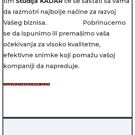
tim
Studija KADAR
će se sastati sa vama
da razmotri najbolje načine za razvoj
Vašeg biznisa. Pobrinucemo
se da ispunimo ili premašimo vaša
očekivanja za visoko kvalitetne,
efektivne snimke koji pomažu vašoj
kompaniji da napreduje.
KONTAKTIRAJTE NAS