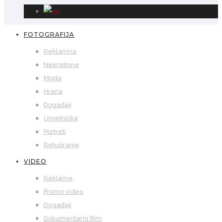
FOTOGRAFIJA
Reklamna
Nekretnine
Moda
Hrana
Događaji
Umetnička
Portreti
Retuširanje
VIDEO
Reklame
Promo video
Događaji
Dokumentarni film