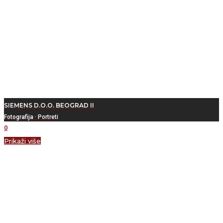
SIEMENS D.O.O. BEOGRAD II
Fotografija
·
Portreti
0
Prikaži više