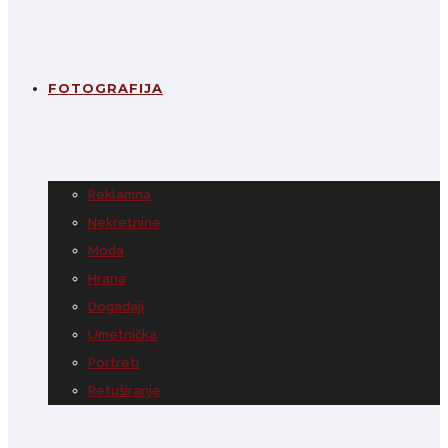
FOTOGRAFIJA
Reklamna
Nekretnine
Moda
Hrana
Događaji
Umetnička
Portreti
Retuširanje