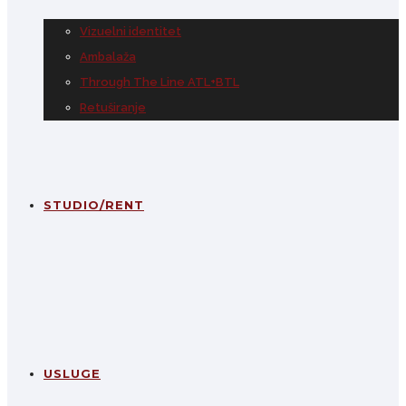
Vizuelni identitet
Ambalaža
Through The Line ATL+BTL
Retuširanje
STUDIO/RENT
USLUGE