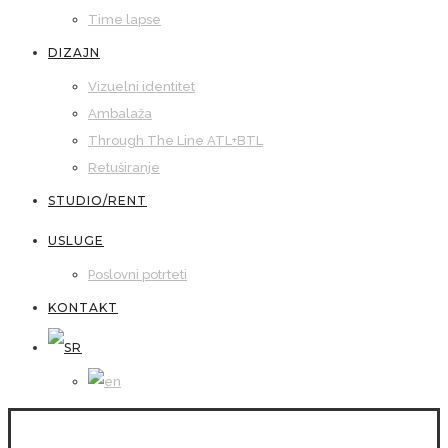
Time lapse
DIZAJN
Vizuelni identitet
Ambalaža
Through The Line ATL+BTL
Retuširanje
STUDIO/RENT
USLUGE
Poslovni potrteti
KONTAKT