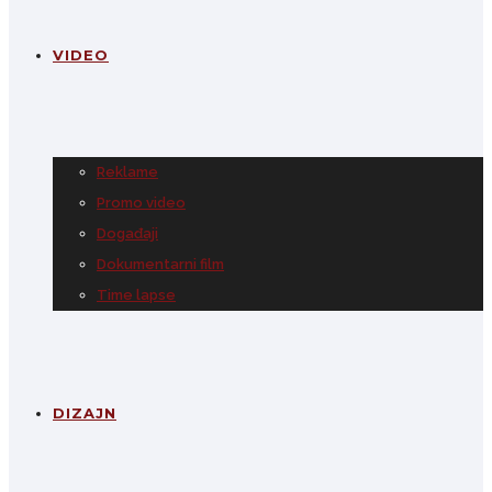
VIDEO
Reklame
Promo video
Događaji
Dokumentarni film
Time lapse
DIZAJN