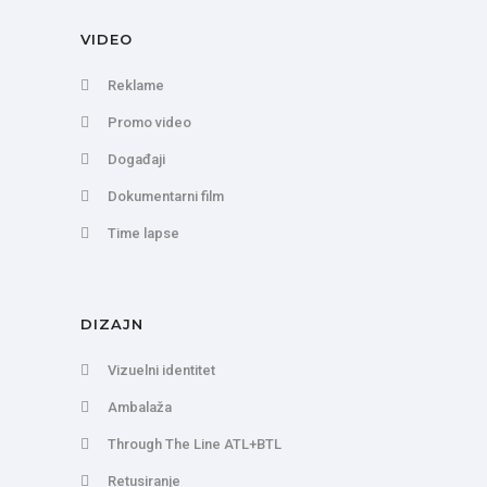
VIDEO
Reklame
Promo video
Događaji
Dokumentarni film
Time lapse
DIZAJN
Vizuelni identitet
Ambalaža
Through The Line ATL+BTL
Retusiranje