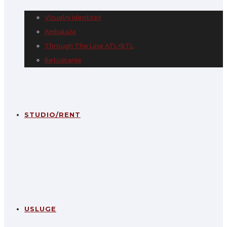
Vizuelni identitet
Ambalaža
Through The Line ATL+BTL
Retuširanje
STUDIO/RENT
USLUGE