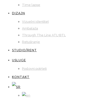
Time lapse
DIZAJN
Vizuelni identitet
Ambalaža
Through The Line ATL+BTL
Retuširanje
STUDIO/RENT
USLUGE
Poslovni potrteti
KONTAKT