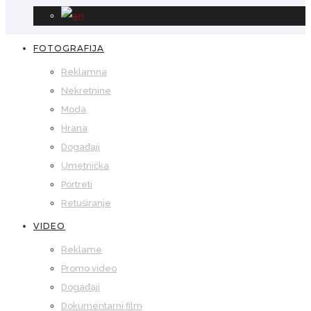
FOTOGRAFIJA
Reklamna
Nekretnine
Moda
Hrana
Događaji
Umetnička
Portreti
Retuširanje
VIDEO
Reklame
Promo video
Događaji
Dokumentarni film