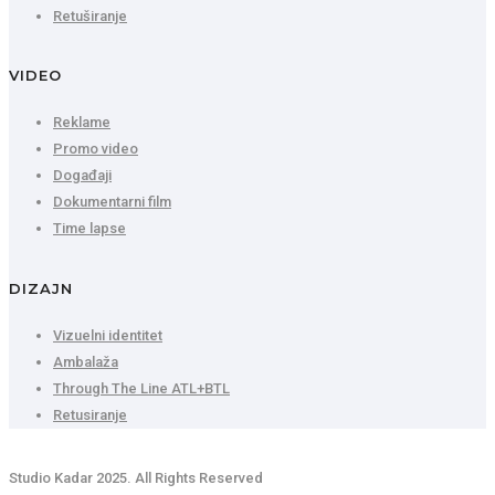
Retuširanje
VIDEO
Reklame
Promo video
Događaji
Dokumentarni film
Time lapse
DIZAJN
Vizuelni identitet
Ambalaža
Through The Line ATL+BTL
Retusiranje
Studio Kadar 2025. All Rights Reserved