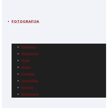
FOTOGRAFIJA
Reklamna
Nekretnine
Moda
Hrana
Događaji
Umetnička
Portreti
Retuširanje