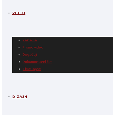
VIDEO
Reklame
Promo video
Događaji
Dokumentarni film
Time lapse
DIZAJN