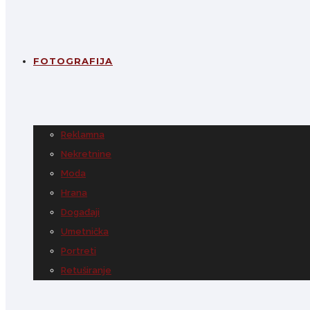
FOTOGRAFIJA
Reklamna
Nekretnine
Moda
Hrana
Događaji
Umetnička
Portreti
Retuširanje