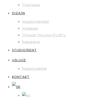
Time lapse
DIZAJN
Vizuelni identitet
Ambalaža
Through The Line ATL+BTL
Retuširanje
STUDIO/RENT
USLUGE
Poslovni potrteti
KONTAKT