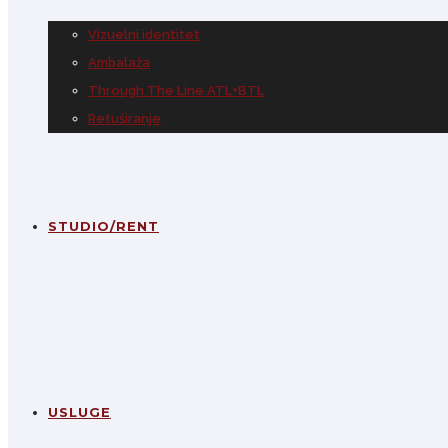
Vizuelni identitet
Ambalaža
Through The Line ATL+BTL
Retuširanje
STUDIO/RENT
USLUGE