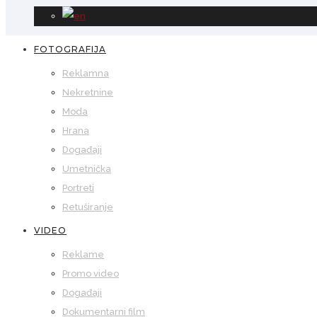
FOTOGRAFIJA
Reklamna
Nekretnine
Moda
Hrana
Događaji
Umetnička
Portreti
Retuširanje
VIDEO
Reklame
Promo video
Događaji
Dokumentarni film