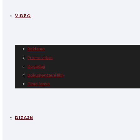
VIDEO
Reklame
Promo video
Događaji
Dokumentarni film
Time lapse
DIZAJN