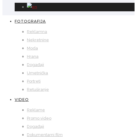
FOTOGRAFIJA
Reklamna
Nekretnine
Moda
Hrana
Događaji
Umetnička
Portreti
Retuširanje
VIDEO
Reklame
Promo video
Događaji
Dokumentarni film