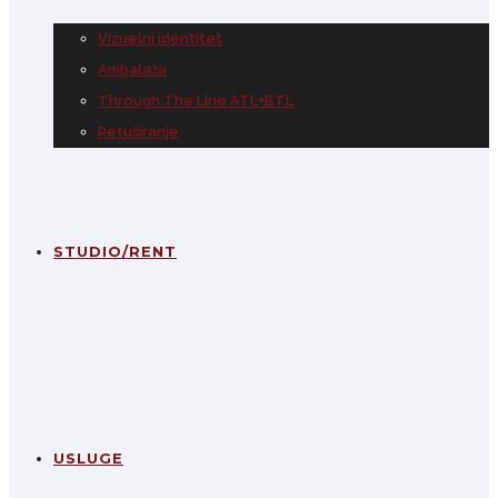
Vizuelni identitet
Ambalaža
Through The Line ATL+BTL
Retuširanje
STUDIO/RENT
USLUGE