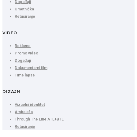
Događaji
Umetnička
Retuširanje
VIDEO
Reklame
Promo video
Događaji
Dokumentarni film
Time lapse
DIZAJN
Vizuelni identitet
Ambalaža
Through The Line ATL+BTL
Retusiranje