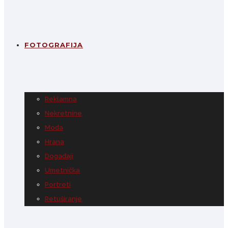
FOTOGRAFIJA
Reklamna
Nekretnine
Moda
Hrana
Događaji
Umetnička
Portreti
Retuširanje