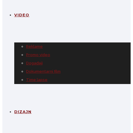
VIDEO
Reklame
Promo video
Događaji
Dokumentarni film
Time lapse
DIZAJN