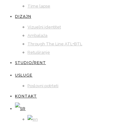
Time lapse
DIZAJN
Vizuelni identitet
Ambalaža
Through The Line ATL+BTL
Retuširanje
STUDIO/RENT
USLUGE
Poslovni potrteti
KONTAKT